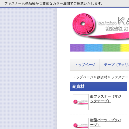
ファスナーも多品種かつ豊富なカラー展開でご用意いたします。
トップページ
テープ（アクリ
トップページ
>
副資材
> ファスナー
副資材
面ファスナー（マジ
ックテープ）
樹脂パーツ（プラパ
ーツ）